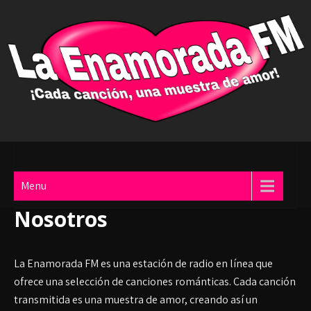
Skip
to
content
Menu
Nosotros
La Enamorada FM es una estación de radio en línea que
ofrece una selección de canciones románticas. Cada canción
transmitida es una muestra de amor, creando así un